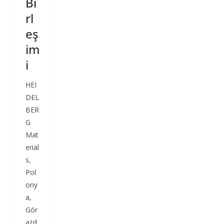
Bi
rl
eş
im
i
HEI
DEL
BER
G
Mat
erial
s,
Pol
ony
a,
Gór
ażd