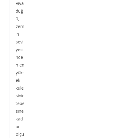
Viya
düğ
ü,
zem
in
sevi
yesi
nde
n en
yüks
ek
kule
sinin
tepe
sine
kad
ar
ölçü