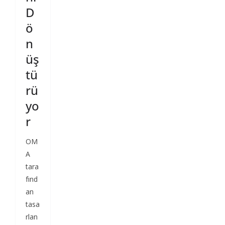
D
ö
n
üş
tü
rü
yo
r
OM
A
tara
fınd
an
tasa
rlan