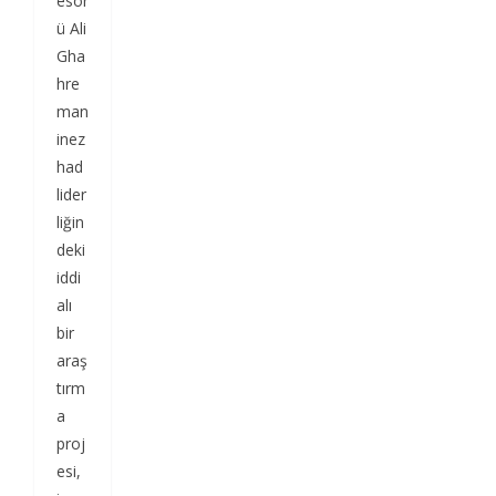
esör
ü Ali
Gha
hre
man
inez
had
lider
liğin
deki
iddi
alı
bir
araş
tırm
a
proj
esi,