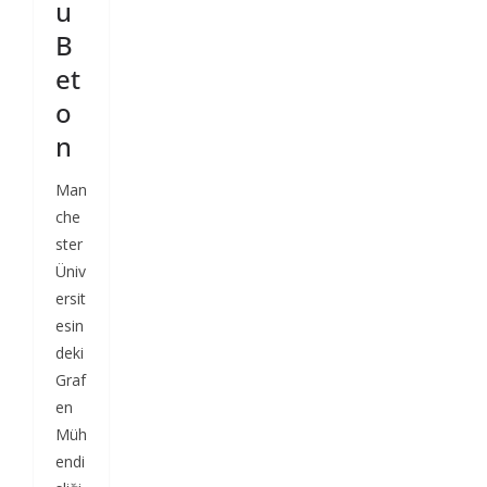
u
B
et
o
n
Man
che
ster
Üniv
ersit
esin
deki
Graf
en
Müh
endi