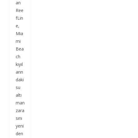
an
Ree
fLin
e,
Mia
mi
Bea
ch
kıyıl
arın
daki
su
altı
man
zara
sını
yeni
den