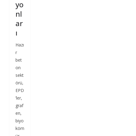
yo
nl
ar
ı
Hazı
r
bet
on
sekt
örü,
EPD
’ler,
graf
en,
biyo
köm
ür