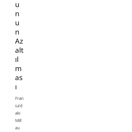
u
n
u
n
Az
alt
ıl
m
as
ı
Fran
sa’d
aki
Mill
au