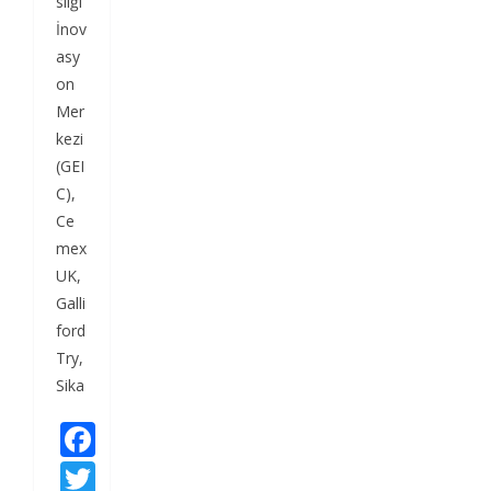
sliği
İnov
asy
on
Mer
kezi
(GEI
C),
Ce
mex
UK,
Galli
ford
Try,
Sika
F
ac
T