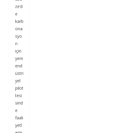
że’d
e
karb
ona
syo
n
için
yeni
end
üstri
yel
pilot
tesi
sind
e
faali
yetl
erin