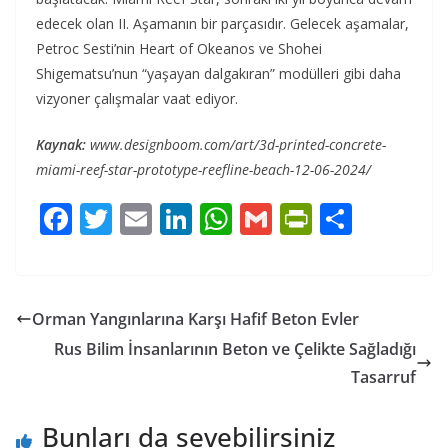
edecek olan II. Aşamanın bir parçasıdır. Gelecek aşamalar,
Petroc Sesti’nin Heart of Okeanos ve Shohei
Shigematsu’nun “yaşayan dalgakıran” modülleri gibi daha
vizyoner çalışmalar vaat ediyor.
Kaynak:
www.designboom.com/art/3d-printed-concrete-
miami-reef-star-prototype-reefline-beach-12-06-2024/
F
T
E
Li
W
G
Pr
S
ac
w
m
n
h
m
in
h
e
itt
ai
k
at
ai
tF
ar
b
er
l
e
s
l
ri
e
Orman Yangınlarına Karşı Hafif Beton Evler
o
dI
A
e
Rus Bilim İnsanlarının Beton ve Çelikte Sağladığı
o
n
p
n
Tasarruf
k
p
dl
Bunları da sevebilirsiniz
y