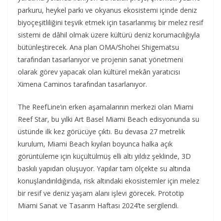
parkuru, heykel parkı ve okyanus ekosistemi içinde deniz
biyoçeşitliliğini teşvik etmek için tasarlanmış bir melez resif
sistemi de dâhil olmak üzere kültürü deniz korumacılığıyla
bütünleştirecek. Ana plan OMA/Shohei Shigematsu
tarafından tasarlanıyor ve projenin sanat yönetmeni
olarak görev yapacak olan kültürel mekân yaratıcısı
Ximena Caminos tarafından tasarlanıyor.
The ReefLine’ın erken aşamalarının merkezi olan Miami
Reef Star, bu yılki Art Basel Miami Beach edisyonunda su
üstünde ilk kez görücüye çıktı. Bu devasa 27 metrelik
kurulum, Miami Beach kıyıları boyunca halka açık
görüntüleme için küçültülmüş elli altı yıldız şeklinde, 3D
baskılı yapıdan oluşuyor. Yapılar tam ölçekte su altında
konuşlandırıldığında, risk altındaki ekosistemler için melez
bir resif ve deniz yaşam alanı işlevi görecek. Prototip
Miami Sanat ve Tasarım Haftası 2024’te sergilendi.