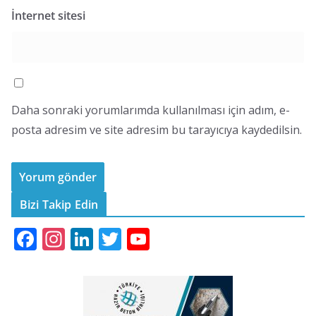
İnternet sitesi
Daha sonraki yorumlarımda kullanılması için adım, e-
posta adresim ve site adresim bu tarayıcıya kaydedilsin.
Bizi Takip Edin
F
In
Li
T
Y
ac
st
n
w
o
e
a
k
itt
u
b
gr
e
er
T