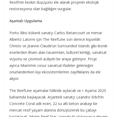
Resifi’nin keskin düşüşünü ele alarak projenin ekolojik
restorasyona olan bağlılığını vurgular.
Aşamalı Uygulama
Porto Riko kökenli sanatçı Carlos Betancourt ve mimar
Alberto Latorre için The ReefLine son derece kişiseldir.
Christo ve Jeanne-Claude’un Surrounded Islands gibi ikonik
eserlerden ilham alan tasarımları, kültürel kimliği, sanatsal
vizyonu ve çevresel aciliyeti bir araya getiriyor. Proje
ayrıca Miami’nin cesur sanatsal ifadeler geleneğini
onurlandırırken kıyı ekosistemlerinin zayıflıklarını da ele
alıyor.
The ReefLine aşamalar hâlinde açılacak ve I. Aşama 2025
baharında başlayacak. Arjantinli sanatçı Leandro Erlich’in
Concrete Coral adlı eseri, 22 su altı beton arabayı bir
mercan resif yaşam alanına dönüştürerek bu çabayı
başlatacak. Miami Reef Star, sonraki iki yıl boyunca devam