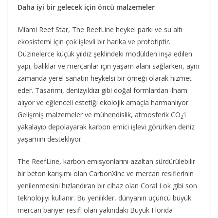
Daha iyi bir gelecek için öncü malzemeler
Miami Reef Star, The ReefLine heykel parkı ve su altı
ekosistemi için çok işlevli bir harika ve prototiptir.
Düzinelerce küçük yıldız şeklindeki modülden inşa edilen
yapı, balıklar ve mercanlar için yaşam alanı sağlarken, aynı
zamanda yerel sanatın heykelsi bir örneği olarak hizmet
eder. Tasarımı, denizyıldızı gibi doğal formlardan ilham
alıyor ve eğlenceli estetiği ekolojik amaçla harmanlıyor.
Gelişmiş malzemeler ve mühendislik, atmosferik CO
‘i
2
yakalayıp depolayarak karbon emici işlevi görürken deniz
yaşamını destekliyor.
The ReefLine, karbon emisyonlarını azaltan sürdürülebilir
bir beton karışımı olan CarbonXinc ve mercan resiflerinin
yenilenmesini hızlandıran bir cihaz olan Coral Lok gibi son
teknolojiyi kullanır. Bu yenilikler, dünyanın üçüncü büyük
mercan bariyer resifi olan yakındaki Büyük Florida