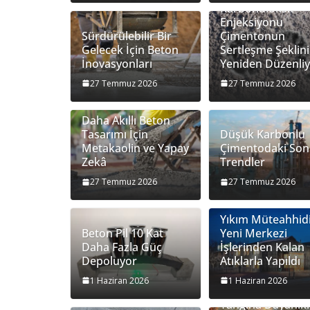
Karbondioksit
Enjeksiyonu
Sürdürülebilir Bir
Çimentonun
Gelecek İçin Beton
Sertleşme Şeklini
İnovasyonları
Yeniden Düzenli
27 Temmuz 2026
27 Temmuz 2026
Daha Akıllı Beton
Tasarımı İçin
Düşük Karbonlu
Metakaolin ve Yapay
Çimentodaki Son
Zekâ
Trendler
27 Temmuz 2026
27 Temmuz 2026
Yıkım Müteahhid
Beton Pil 10 Kat
Yeni Merkezi
Daha Fazla Güç
İşlerinden Kalan
Depoluyor
Atıklarla Yapıldı
1 Haziran 2026
1 Haziran 2026
Yangına Dayanıkl