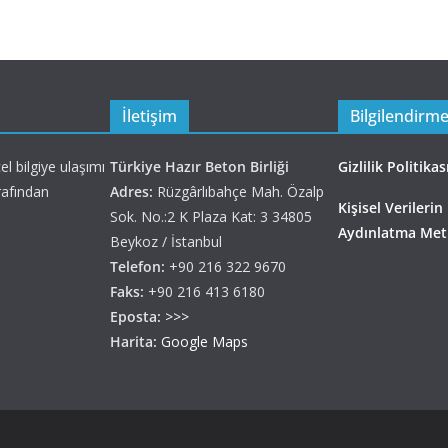
İletişim
Bilgilendirm
l bilgiye ulaşımı
Türkiye Hazır Beton Birliği
Gizlilik Politikas
rafından
Adres:
Rüzgârlıbahçe Mah. Özalp
Kişisel Verilerin
Sok. No.:2 K Plaza Kat: 3 34805
Aydınlatma Met
Beykoz / İstanbul
Telefon:
+90 216 322 9670
Faks:
+90 216 413 6180
Eposta:
>>>
Harita:
Google Maps