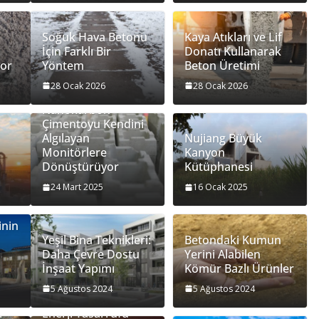
Soğuk Hava Betonu
Kaya Atıkları ve Lif
İçin Farklı Bir
Donatı Kullanarak
yor
Yöntem
Beton Üretimi
28 Ocak 2026
28 Ocak 2026
Nanokarbon
Çimentoyu Kendini
Algılayan
Nujiang Büyük
Monitörlere
Kanyon
Dönüştürüyor
Kütüphanesi
24 Mart 2025
16 Ocak 2025
inin
Yeşil Bina Teknikleri:
Betondaki Kumun
Daha Çevre Dostu
Yerini Alabilen
İnşaat Yapımı
Kömür Bazlı Ürünler
5 Ağustos 2024
5 Ağustos 2024
İnşaat İşlerinde
ı
Enerji Tasarrufu