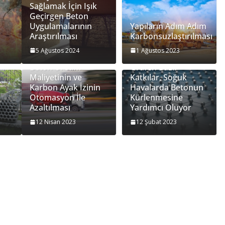
Sağlamak İçin Işık
Geçirgen Beton
Uygulamalarının
Yapıların Adım Adım
Araştırılması
Karbonsuzlaştırılması
5 Ağustos 2024
1 Ağustos 2023
Beton Üretim
Grafen Bazlı
Maliyetinin ve
Katkılar, Soğuk
Karbon Ayak İzinin
Havalarda Betonun
Otomasyon İle
Kürlenmesine
Azaltılması
Yardımcı Oluyor
12 Nisan 2023
12 Şubat 2023