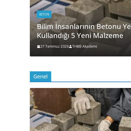
BETON
ek İçin
Deniz Kumundan Tuzu Ayrı
Cihaz Kullanımı
27 Temmuz 2026
THBB Akademi
Genel