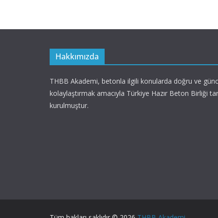
Hakkımızda
THBB Akademi, betonla ilgili konularda doğru ve günce
kolaylaştırmak amacıyla Türkiye Hazır Beton Birliği ta
kurulmuştur.
Tüm hakları saklıdır © 2026
THBB Akademi
.