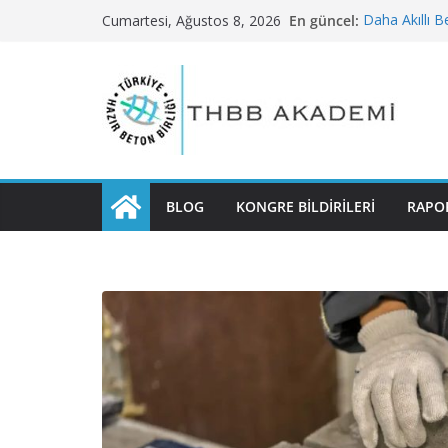
Skip
En güncel:
Daha Akıllı 
Cumartesi, Ağustos 8, 2026
to
Bilim İnsanla
Yeni Malzem
content
Deniz Kumund
Kullanımı
Sürdürülebili
Karbondioksi
Yeniden Düze
BLOG
KONGRE BILDIRILERI
RAPO