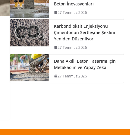
Beton İnovasyonları
27 Temmuz 2026
Karbondioksit Enjeksiyonu
Çimentonun Sertleşme Şeklini
Yeniden Düzenliyor
27 Temmuz 2026
Daha Akıllı Beton Tasarımı İçin
Metakaolin ve Yapay Zekâ
27 Temmuz 2026
S
h
ar
e