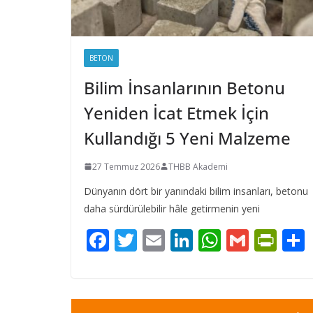
BETON
Bilim İnsanlarının Betonu
Yeniden İcat Etmek İçin
Kullandığı 5 Yeni Malzeme
27 Temmuz 2026
THBB Akademi
Dünyanın dört bir yanındaki bilim insanları, betonu
daha sürdürülebilir hâle getirmenin yeni
F
T
E
Li
W
G
Pr
ac
w
m
n
h
m
in
e
itt
ai
k
at
ai
tF
b
er
l
e
s
l
ri