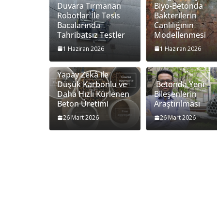
Duvara Tırmanan
Biyo-Betonda
Robotlar İle Tesis
Bakterilerin
Bacalarında
Canlılığının
Tahribatsız Testler
Modellenmesi
1 Haziran 2026
1 Haziran 2026
Yapay Zekâ ile
Düşük Karbonlu ve
Betonda Yeni
Daha Hızlı Kürlenen
Bileşenlerin
Beton Üretimi
Araştırılması
26 Mart 2026
26 Mart 2026