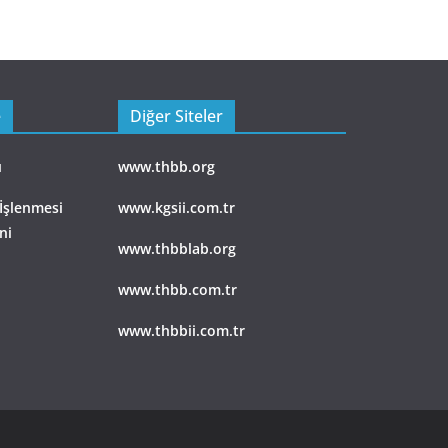
e
Diğer Siteler
ı
www.thbb.org
 İşlenmesi
www.kgsii.com.tr
ni
www.thbblab.org
www.thbb.com.tr
www.thbbii.com.tr