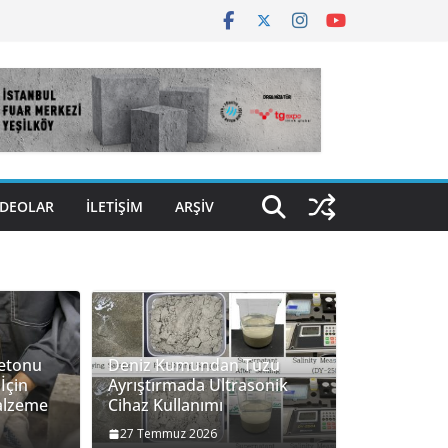
IDEOLAR
İLETIŞIM
ARŞİV
Betonu
Deniz Kumundan Tuzu
İçin
Ayrıştırmada Ultrasonik
Malzeme
Cihaz Kullanımı
27 Temmuz 2026