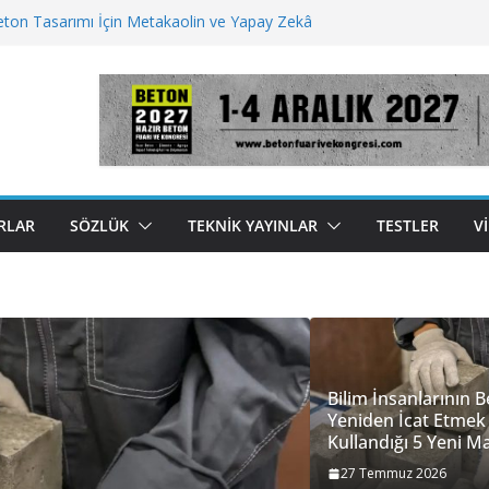
Beton Tasarımı İçin Metakaolin ve Yapay Zekâ
rının Betonu Yeniden İcat Etmek İçin Kullandığı 5
e
an Tuzu Ayrıştırmada Ultrasonik Cihaz
r Bir Gelecek İçin Beton İnovasyonları
t Enjeksiyonu Çimentonun Sertleşme Şeklini
nliyor
RLAR
SÖZLÜK
TEKNIK YAYINLAR
TESTLER
V
Bilim İnsanlarının 
Yeniden İcat Etmek 
Kullandığı 5 Yeni 
27 Temmuz 2026