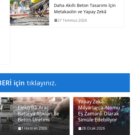
Daha Akıllı Beton Tasarımı İçin
Metakaolin ve Yapay Zekâ
27 Temmuz 2026
S
h
ar
e
Rİ için
tıklayınız.
Yeni Malzemeler:
n
Yapay Zekâ
da
Elektrikli Araç
Milyarlarca Atomu
Batarya Atıkları İle
Eş Zamanlı Olarak
Beton Üretimi
Simüle Edebiliyor
1 Haziran 2026
28 Ocak 2026