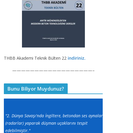
THBB Akademi Teknik Bülten 22
indiriniz.
——————————————————–
Bunu Biliyor Muydunuz?
"2. Dünya Savaşı'nda İngiltere, betondan ses aynaları
(radarlar) yaparak düşman uçaklarını tespit
edebilmiştir."