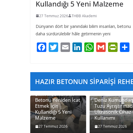
Kullandığı 5 Yeni Malzeme
27 Temmuz 2026
THBB Akademi
Dünyanın dört bir yanındaki bilim insanları, betonu
daha sürdürülebilir hâle getirmenin yeni
F
T
E
Li
W
G
Pr
ac
w
m
n
h
m
in
e
itt
ai
k
at
ai
tF
b
er
l
e
s
l
ri
HAZIR BETONUN SİPARİŞİ REHBE
o
dI
A
e
o
n
p
n
Bilim İnsanlarının
Betonu Yeniden İcat
Deniz Kumunda
k
p
dl
Etmek İçin
Tuzu Ayrıştırma
y
Kullandığı 5 Yeni
Ultrasonik Cihaz
Malzeme
Kullanımı
27 Temmuz 2026
27 Temmuz 2026