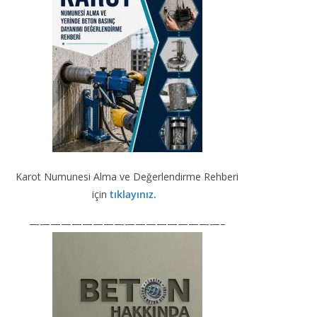
o
m
n
b
k
e
Karot Numunesi Alma ve Değerlendirme Rehberi
için
tıklayınız.
——————————————————–