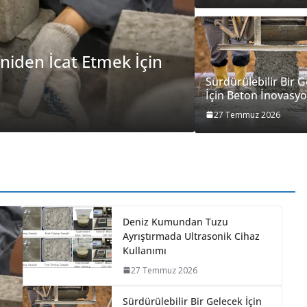
ştırmada Ultrasonik
BETON
SÜRDÜRÜLEB
Sürdürüleb
Sürdürülebilir Bir 
İçin Beton İnovasyo
27 Temmuz 2026
27 Temmuz 2026
Deniz Kumundan Tuzu
Ayrıştırmada Ultrasonik Cihaz
Kullanımı
27 Temmuz 2026
Sürdürülebilir Bir Gelecek İçin