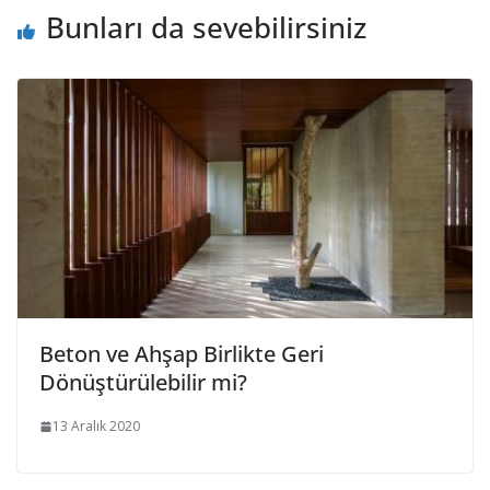
k
p
dl
Bunları da sevebilirsiniz
y
Beton ve Ahşap Birlikte Geri
Dönüştürülebilir mi?
13 Aralık 2020