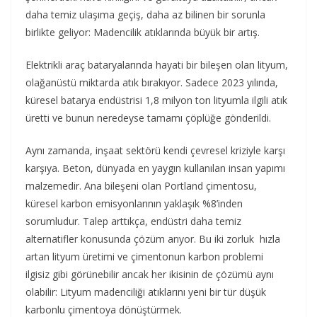
daha temiz ulaşıma geçiş, daha az bilinen bir sorunla
birlikte geliyor: Madencilik atıklarında büyük bir artış.
Elektrikli araç bataryalarında hayati bir bileşen olan lityum,
olağanüstü miktarda atık bırakıyor. Sadece 2023 yılında,
küresel batarya endüstrisi 1,8 milyon ton lityumla ilgili atık
üretti ve bunun neredeyse tamamı çöplüğe gönderildi.
Aynı zamanda, inşaat sektörü kendi çevresel kriziyle karşı
karşıya. Beton, dünyada en yaygın kullanılan insan yapımı
malzemedir. Ana bileşeni olan Portland çimentosu,
küresel karbon emisyonlarının yaklaşık %8’inden
sorumludur. Talep arttıkça, endüstri daha temiz
alternatifler konusunda çözüm arıyor. Bu iki zorluk hızla
artan lityum üretimi ve çimentonun karbon problemi
ilgisiz gibi görünebilir ancak her ikisinin de çözümü aynı
olabilir: Lityum madenciliği atıklarını yeni bir tür düşük
karbonlu çimentoya dönüştürmek.