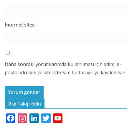
İnternet sitesi
Daha sonraki yorumlarımda kullanılması için adım, e-
posta adresim ve site adresim bu tarayıcıya kaydedilsin.
Bizi Takip Edin
F
In
Li
T
Y
ac
st
n
w
o