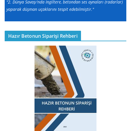
"2. Dünya Savaşı'nda İngiltere, betondan ses aynaları (radarlar)
yaparak düşman uçaklarını tespit edebilmiştir."
Hazır Betonun Siparişi Rehberi