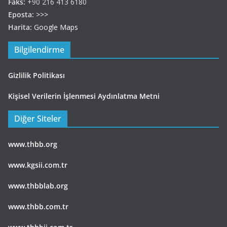
Faks:
+90 216 413 6180
Eposta:
>>>
Harita:
Google Maps
Bilgilendirme
Gizlilik Politikası
Kişisel Verilerin İşlenmesi Aydınlatma Metni
Diğer Siteler
www.thbb.org
www.kgsii.com.tr
www.thbblab.org
www.thbb.com.tr