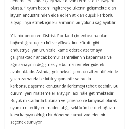
denemelere kadar çalışmalar devam etmektedir. Başarılı
olursa, “lityum beton” İngiltere’ye ülkenin gelişmekte olan
lityum endüstrisinden elde edilen atıkları düşük karbonlu
altyapı inşa etmek için kullanmanın bir yolunu sağlayabilir.
Yıllardır beton endüstrisi, Portland çimentosuna olan
bağımlılığını, uçucu kül ve yüksek fırın cürufu gibi
endüstriyel yan ürünlerle ikame ederek azaltmaya
çalışmaktadır ancak kömür santrallerinin kapanması ve
ağır sanayinin değişmesiyle bu malzemeler giderek
azalmaktadır. Aslında, geleneksel çimento alternatiflerinde
yakın zamanda bir kıtlık yaşanabilir ve bu da
karbonsuzlaştırma konusunda ilerlemeyi tehdit edebilir. Bu
durum, yeni malzemeler arayışını acil hâle getirmektedir.
Büyük miktarlarda bulunan ve çimento ile kimyasal olarak
uyumlu olan lityum maden atığı, sektörün bir darboğazla
karşı karşıya olduğu bir dönemde umut vadeden bir
seçenek sunuyor.