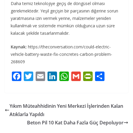
Daha temiz teknolojiye geçiş de döngüsel olması
gerekmektedir. Yeşil geçişin bir parçasının diğerine sorun
yaratmasına izin vermek yerine, malzemeler yeniden
kullanılmalı ve sistemde mümkün olduğunca uzun süre
kalacak şekilde tasarlanmalıdır.
Kaynak:
https://theconversation.com/could-electric-
vehicle-battery-waste-fix-concretes-carbon-problem-
268609
F
T
E
Li
W
G
Pr
S
ac
w
m
n
h
m
in
h
e
itt
ai
k
at
ai
tF
ar
b
er
l
e
s
l
ri
e
Yıkım Müteahhidinin Yeni Merkezi İşlerinden Kalan
o
dI
A
e
Atıklarla Yapıldı
o
n
p
n
Beton Pil 10 Kat Daha Fazla Güç Depoluyor