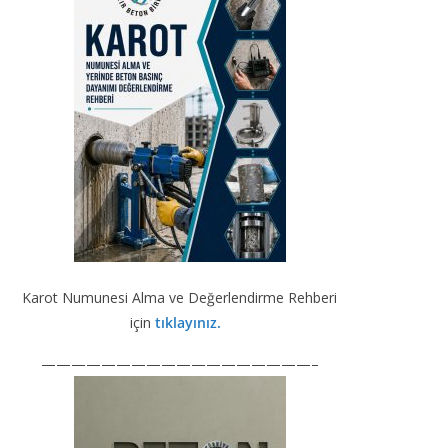
b
gr
e
er
T
o
a
dI
u
o
m
n
b
k
e
Karot Numunesi Alma ve Değerlendirme Rehberi
için
tıklayınız.
——————————————————–