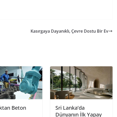
S
h
ar
e
Kasırgaya Dayanıklı, Çevre Dostu Bir Ev
ktan Beton
Sri Lanka’da
Dünyanın İlk Yapay