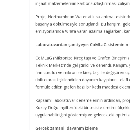
inşaat malzemelerinin karbonsuzlaştırılması çalışm
Proje, Northumbrian Water atık su arıtma tesisinde
başarıyla dökülmesiyle sonuçlandı. Bu karışım, ge
emisyonlarında %49’a varan azalma sağlarken, karşı
Laboratuvardan şantiyeye: CoMLaG sisteminin 
CoMLaG (Mikronize Kireç taşı ve Grafen Birleşimi)
Teknik Merkezi’nde geliştirildi ve denendi. Karışım
fırın cürufu) ve mikronize kireç taşı ile değiştiren 
tipik olarak ilişkilendirilen dayanım kayıplarını tel
formüle edilen grafen bazlı bir katkı maddesi eklenm
Kapsamlı laboratuvar denemelerinin ardından, pro
Kuzey Doğu İngiltere’deki bir tesiste üretimi ölçek
uygulanabilirliğini göstermiş ve gelecekteki optim
Gerçek zamanlı dayanım izleme