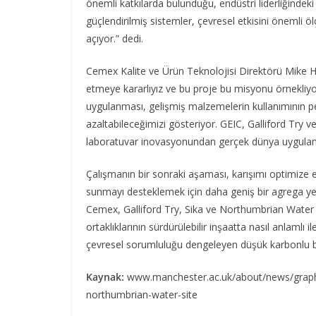
önemli katkılarda bulunduğu, endüstri liderliğindeki
güçlendirilmiş sistemler, çevresel etkisini önemli 
açıyor.” dedi.
Cemex Kalite ve Ürün Teknolojisi Direktörü Mike Hi
etmeye kararlıyız ve bu proje bu misyonu örnekliyor
uygulanması, gelişmiş malzemelerin kullanımının p
azaltabileceğimizi gösteriyor. GEIC, Galliford Try v
laboratuvar inovasyonundan gerçek dünya uygulamala
Çalışmanın bir sonraki aşaması, karışımı optimize 
sunmayı desteklemek için daha geniş bir agrega 
Cemex, Galliford Try, Sika ve Northumbrian Water ara
ortaklıklarının sürdürülebilir inşaatta nasıl anlamlı
çevresel sorumluluğu dengeleyen düşük karbonlu b
Kaynak:
www.manchester.ac.uk/about/news/graphe
northumbrian-water-site