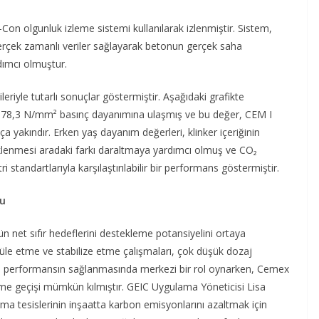
n olgunluk izleme sistemi kullanılarak izlenmiştir. Sistem,
erçek zamanlı veriler sağlayarak betonun gerçek saha
dımcı olmuştur.
eriyle tutarlı sonuçlar göstermiştir. Aşağıdaki grafikte
ük 78,3 N/mm² basınç dayanımına ulaşmış ve bu değer, CEM I
a yakındır. Erken yaş dayanım değerleri, klinker içeriğinin
klenmesi aradaki farkı daraltmaya yardımcı olmuş ve CO₂
 standartlarıyla karşılaştırılabilir bir performans göstermiştir.
lu
nün net sıfır hedeflerini destekleme potansiyelini ortaya
üle etme ve stabilize etme çalışmaları, çok düşük dozaj
iği) performansın sağlanmasında merkezi bir rol oynarken, Cemex
üme geçişi mümkün kılmıştır. GEIC Uygulama Yöneticisi Lisa
rma tesislerinin inşaatta karbon emisyonlarını azaltmak için