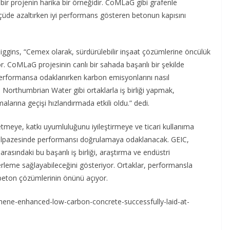
 bir projenin harika bir örneğidir. CoMLaG gibi grafenle
ölçüde azaltırken iyi performans gösteren betonun kapısını
ggins, “Cemex olarak, sürdürülebilir inşaat çözümlerine öncülük
. CoMLaG projesinin canlı bir sahada başarılı bir şekilde
erformansa odaklanırken karbon emisyonlarını nasıl
e Northumbrian Water gibi ortaklarla iş birliği yapmak,
rına geçişi hızlandırmada etkili oldu.” dedi.
etmeye, katkı uyumluluğunu iyileştirmeye ve ticari kullanıma
yelpazesinde performansı doğrulamaya odaklanacak. GEIC,
sındaki bu başarılı iş birliği, araştırma ve endüstri
 ilerleme sağlayabileceğini gösteriyor. Ortaklar, performansla
eton çözümlerinin önünü açıyor.
ne-enhanced-low-carbon-concrete-successfully-laid-at-