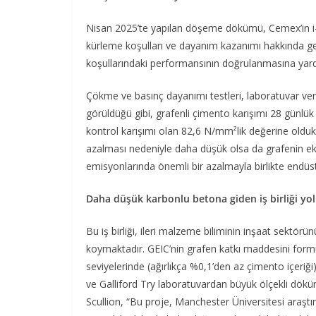
Nisan 2025’te yapılan döşeme dökümü, Cemex’in i-Co
kürleme koşulları ve dayanım kazanımı hakkında g
koşullarındaki performansının doğrulanmasına yar
Çökme ve basınç dayanımı testleri, laboratuvar veril
görüldüğü gibi, grafenli çimento karışımı 28 günl
kontrol karışımı olan 82,6 N/mm²lik değerine oldukç
azalması nedeniyle daha düşük olsa da grafenin e
emisyonlarında önemli bir azalmayla birlikte endüstri
Daha düşük karbonlu betona giden iş birliği yo
Bu iş birliği, ileri malzeme biliminin inşaat sektörü
koymaktadır. GEIC’nin grafen katkı maddesini form
seviyelerinde (ağırlıkça %0,1’den az çimento içer
ve Galliford Try laboratuvardan büyük ölçekli dök
Scullion, “Bu proje, Manchester Üniversitesi araştı