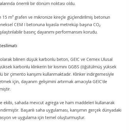
alarında önemli bir dönüm noktası oldu.
 15 m³ grafen ve mikronize kireçle güçlendirilmiş betonun
leneksel CEM I betonuna kıyasla metreküp başına CO₂
laştırılabilir basınç dayanımı performansını korudu.
teslimatı
 olarak bilinen düşük karbonlu beton, GEIC ve Cemex Ulusal
, yüksek karbonlu klinkerin bir kısmını GGBS (öğütülmüş yüksek
üçlü bir çimento karışımı kullanmaktadır. Klinker indirgemesiyle
afi etmek için, dayanım gelişimini artırmak amacıyla GEIC’de
iştir.
je ekibi, sahada mevcut agrega ve ham maddeleri kullanarak
lendirmiştir. Başarılı saha uygulaması, karışımın gerçek dünyadaki
izasyon ve uygulama için temel oluşturmuştur.