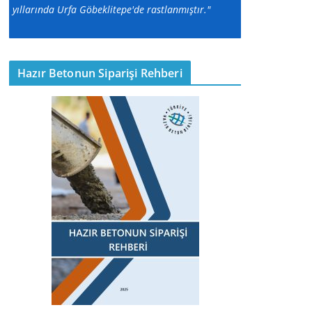
yıllarında Urfa Göbeklitepe'de rastlanmıştır."
Hazır Betonun Siparişi Rehberi