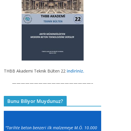
THBB Akademi Teknik Bülten 22
indiriniz.
——————————————————–
Bunu Biliyor Muydunuz?
"Tarihte beton benzeri ilk malzemeye M.Ö. 10.000