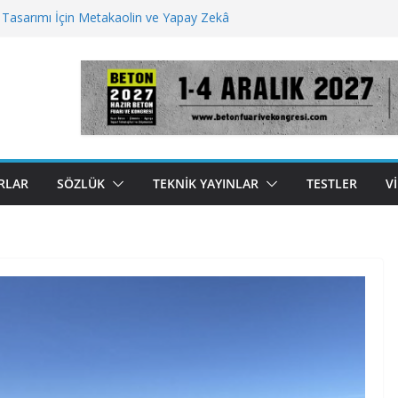
 Tasarımı İçin Metakaolin ve Yapay Zekâ
n Betonu Yeniden İcat Etmek İçin Kullandığı 5
uzu Ayrıştırmada Ultrasonik Cihaz
 Gelecek İçin Beton İnovasyonları
jeksiyonu Çimentonun Sertleşme Şeklini
or
RLAR
SÖZLÜK
TEKNIK YAYINLAR
TESTLER
V