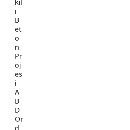
kıl
ı
B
et
o
n
Pr
oj
es
i
A
B
D
Or
d