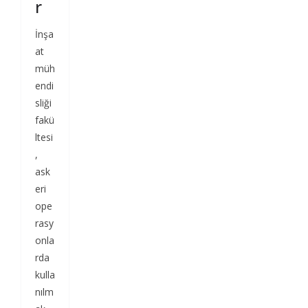
r
İnşa
at
müh
endi
sliği
fakü
ltesi
,
ask
eri
ope
rasy
onla
rda
kulla
nılm