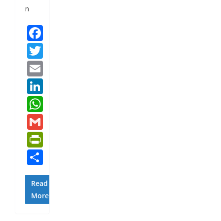
n
F
ac
T
e
w
E
b
itt
m
Li
o
er
ai
n
W
o
l
k
h
G
k
e
at
m
Pr
dI
s
ai
in
S
n
A
l
tF
h
p
ri
ar
Read
p
More
e
e
n