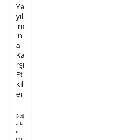
Ya
yıl
ım
ın
a
Ka
rşı
Et
kil
er
i
Doğ
ada
n
ilha