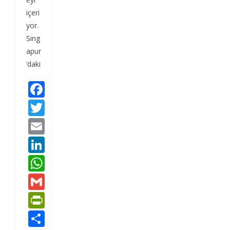
içeri
yor.
Sing
apur
’daki
F
ac
T
e
w
E
b
itt
m
Li
o
er
ai
n
W
o
l
k
h
G
k
e
at
m
Pr
dI
s
ai
in
S
n
A