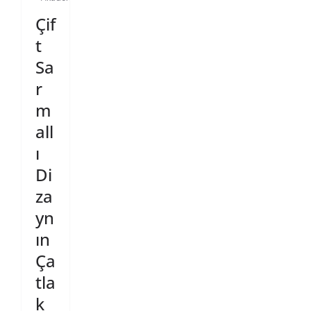
Çif
t
Sa
r
m
all
ı
Di
za
yn
ın
Ça
tla
k