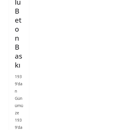
lu
B
et
o
n
B
as
kı
193
9’da
n
Gün
ümü
ze
193
9’da