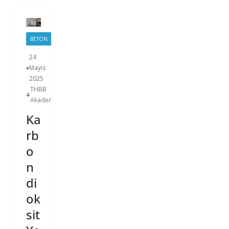
BETON
24
Mayıs
2025
THBB
Akademi
Ka
rb
o
n
di
ok
sit