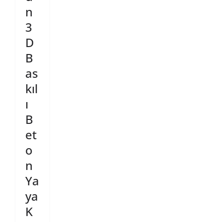
n
3
D
B
as
kıl
ı
B
et
o
n
Ya
ya
K