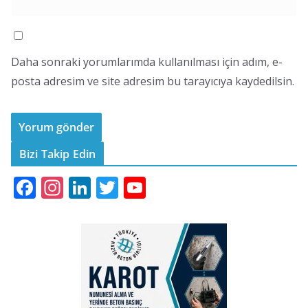
Daha sonraki yorumlarımda kullanılması için adım, e-
posta adresim ve site adresim bu tarayıcıya kaydedilsin.
Bizi Takip Edin
F
In
Li
T
Y
ac
st
n
w
o
e
a
k
itt
u
b
gr
e
er
T
o
a
dI
u
o
m
n
b