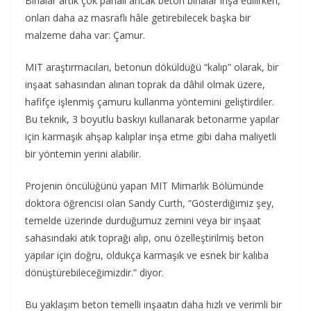
Binalar artık çok pahalı ancak beton binalar inşa edilirken,
onları daha az masraflı hâle getirebilecek başka bir
malzeme daha var: Çamur.
MIT araştırmacıları, betonun döküldüğü “kalıp” olarak, bir
inşaat sahasından alınan toprak da dâhil olmak üzere,
hafifçe işlenmiş çamuru kullanma yöntemini geliştirdiler.
Bu teknik, 3 boyutlu baskıyı kullanarak betonarme yapılar
için karmaşık ahşap kalıplar inşa etme gibi daha maliyetli
bir yöntemin yerini alabilir.
Projenin öncülüğünü yapan MIT Mimarlık Bölümünde
doktora öğrencisi olan Sandy Curth, “Gösterdiğimiz şey,
temelde üzerinde durduğumuz zemini veya bir inşaat
sahasındaki atık toprağı alıp, onu özelleştirilmiş beton
yapılar için doğru, oldukça karmaşık ve esnek bir kalıba
dönüştürebileceğimizdir.” diyor.
Bu yaklaşım beton temelli inşaatın daha hızlı ve verimli bir