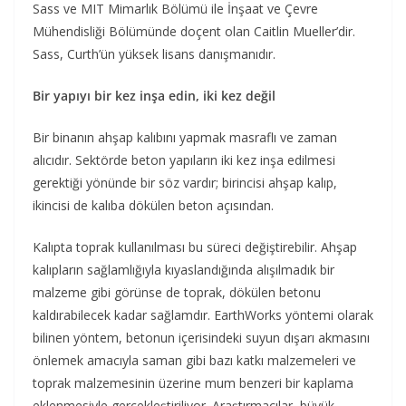
Sass ve MIT Mimarlık Bölümü ile İnşaat ve Çevre
Mühendisliği Bölümünde doçent olan Caitlin Mueller’dir.
Sass, Curth’ün yüksek lisans danışmanıdır.
Bir yapıyı bir kez inşa edin, iki kez değil
Bir binanın ahşap kalıbını yapmak masraflı ve zaman
alıcıdır. Sektörde beton yapıların iki kez inşa edilmesi
gerektiği yönünde bir söz vardır; birincisi ahşap kalıp,
ikincisi de kalıba dökülen beton açısından.
Kalıpta toprak kullanılması bu süreci değiştirebilir. Ahşap
kalıpların sağlamlığıyla kıyaslandığında alışılmadık bir
malzeme gibi görünse de toprak, dökülen betonu
kaldırabilecek kadar sağlamdır. EarthWorks yöntemi olarak
bilinen yöntem, betonun içerisindeki suyun dışarı akmasını
önlemek amacıyla saman gibi bazı katkı malzemeleri ve
toprak malzemesinin üzerine mum benzeri bir kaplama
eklenmesiyle gerçekleştiriliyor. Araştırmacılar, büyük