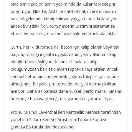
binalarının şablonlarının yapımında da kullanılabileceğini
öngörüyor. Elbette, ABD de dâhil olmak üzere dünyanın
bazı bölgelerinde kerpiç mimari yaygın olarak kullanılıyor,
ancak buradaki fikir, bu tür evlerin üretimini sistematize
etmek ve bu süreçte onları ucuz hâle getirmek olacaktır.
Curth, her iki durumda da, beton için kalıp olarak veya tek
başına, toprağı inşaata uygulamanın yeni yollarına sahip
olduğumuzu söylüyor. “İnsanlar binalara sahip
olduğumuzdan beri eski evleri toprakla inşa ettiler, ancak
kentsel beton binalara yönelik çağdaş talepler göz önüne
alındığında, bu yaklaşım temelde maliyeti karmaşıklıktan
ayırıyor. Daha az parayla daha yüksek performanslı binalar
üretmeye başlayabileceğimizi garanti ediyorum.” diyor.
Proje, MIT’nin Leventhal İleri Kentsellik Merkezi tarafından
yönetilen Sidara Kentsel Araştırma Tohum Fonu ve
lyndaLABS tarafından desteklendi.