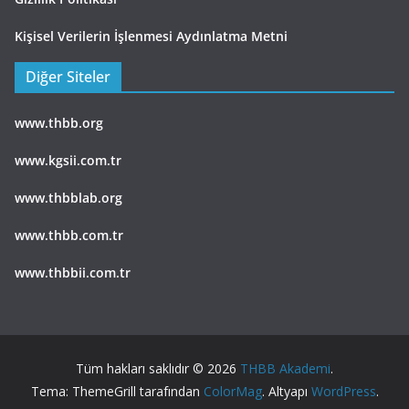
Kişisel Verilerin İşlenmesi Aydınlatma Metni
Diğer Siteler
www.thbb.org
www.kgsii.com.tr
www.thbblab.org
www.thbb.com.tr
www.thbbii.com.tr
Tüm hakları saklıdır © 2026
THBB Akademi
.
Tema: ThemeGrill tarafından
ColorMag
. Altyapı
WordPress
.