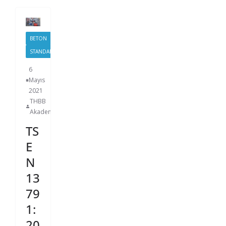
BETON
STANDART
6
Mayıs
2021
THBB
Akademi
TS
E
N
13
79
1:
20