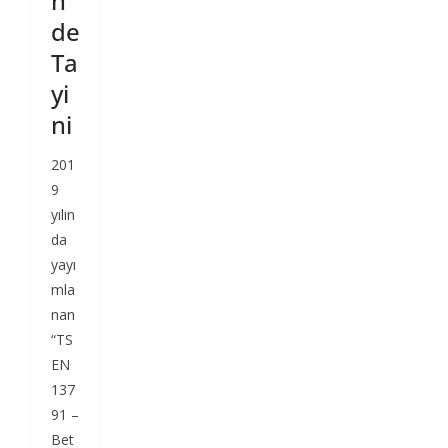
n
de
Ta
yi
ni
201
9
yılın
da
yayı
mla
nan
“TS
EN
137
91 –
Bet