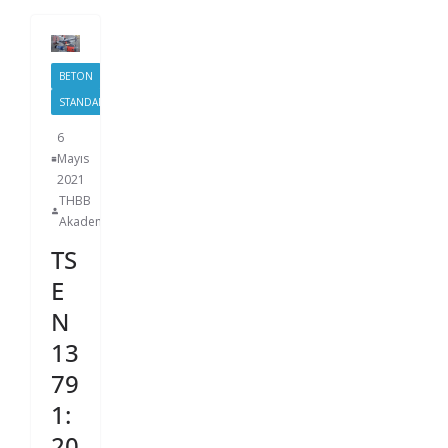
BETON
STANDART
6
Mayıs
2021
THBB
Akademi
TS
E
N
13
79
1:
20