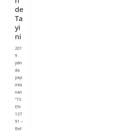
n
de
Ta
yi
ni
201
9
yılın
da
yayı
mla
nan
“TS
EN
137
91 –
Bet