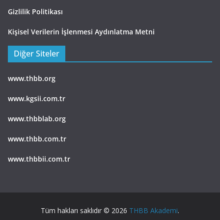
Gizlilik Politikası
Kişisel Verilerin İşlenmesi Aydınlatma Metni
Diğer Siteler
www.thbb.org
www.kgsii.com.tr
www.thbblab.org
www.thbb.com.tr
www.thbbii.com.tr
Tüm hakları saklıdır © 2026
THBB Akademi
.