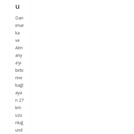
u
Dan
imar
ka
ve
Alm
any
a’yı
birbi
rine
bağl
aya
n 27
km
uzu
nluğ
und