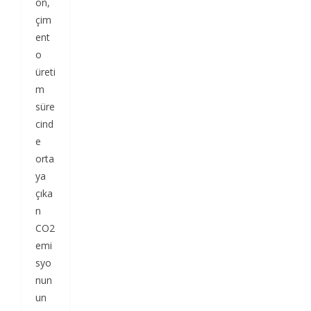
on,
çim
ent
o
üreti
m
süre
cind
e
orta
ya
çıka
n
CO2
emi
syo
nun
un