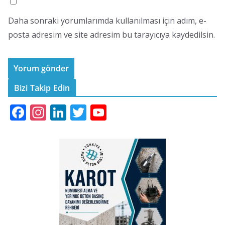
Daha sonraki yorumlarımda kullanılması için adım, e-
posta adresim ve site adresim bu tarayıcıya kaydedilsin.
Bizi Takip Edin
F
In
Li
T
Y
ac
st
n
w
o
e
a
k
itt
u
b
gr
e
er
T
o
a
dI
u
o
m
n
b
k
e