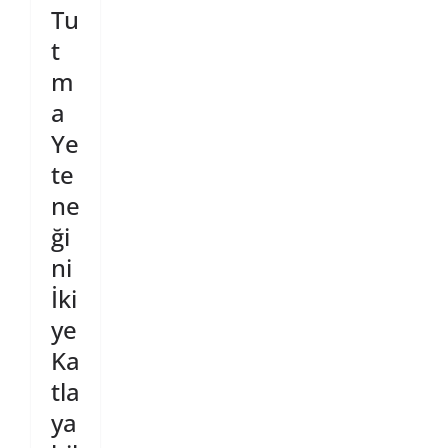
Tu
t
m
a
Ye
te
ne
ği
ni
İki
ye
Ka
tla
ya