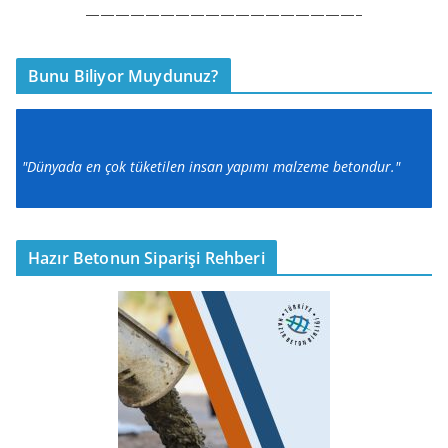
——————————————————–
Bunu Biliyor Muydunuz?
"Dünyada en çok tüketilen insan yapımı malzeme betondur."
Hazır Betonun Siparişi Rehberi