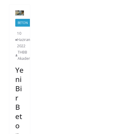
BETON
10
Haziran
2022
THBB
Akademi
Ye
ni
Bi
r
B
et
o