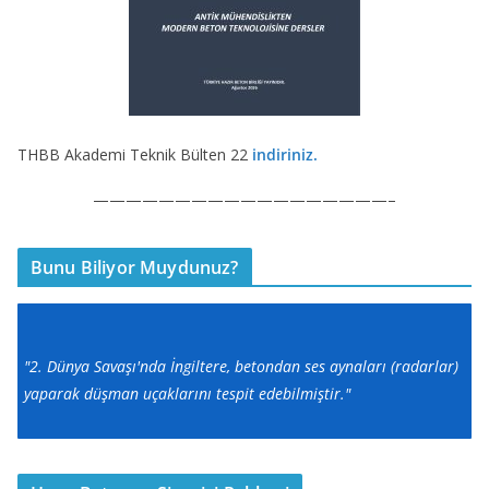
THBB Akademi Teknik Bülten 22
indiriniz.
——————————————————–
Bunu Biliyor Muydunuz?
"2. Dünya Savaşı'nda İngiltere, betondan ses aynaları (radarlar)
yaparak düşman uçaklarını tespit edebilmiştir."