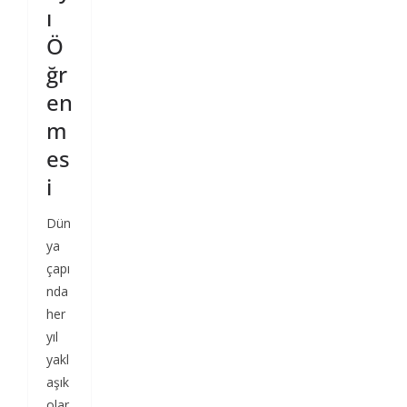
ı
Ö
ğr
en
m
es
i
Dün
ya
çapı
nda
her
yıl
yakl
aşık
olar