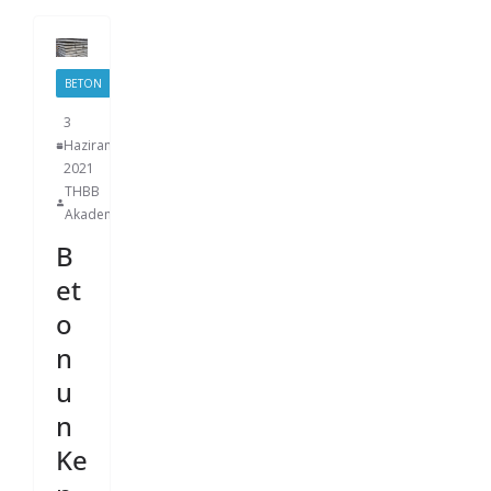
BETON
3
Haziran
2021
THBB
Akademi
B
et
o
n
u
n
Ke