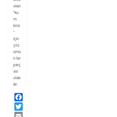
olan
“ku
m
krizi
”
için
çöz
ümü
n bir
parç
ası
olab
ilir.
F
ac
T
e
w
E