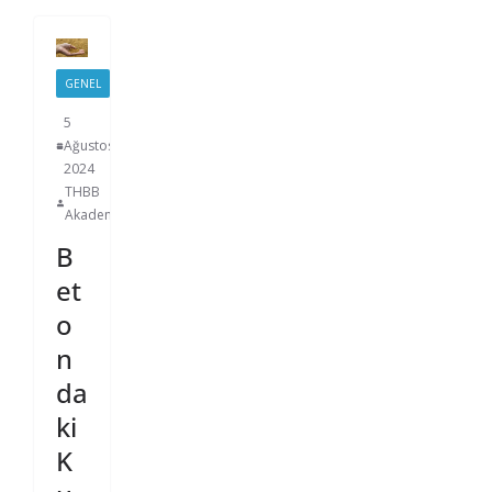
GENEL
5
Ağustos
2024
THBB
Akademi
B
et
o
n
da
ki
K