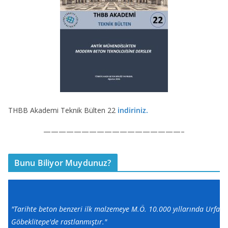
THBB Akademi Teknik Bülten 22
indiriniz.
——————————————————–
Bunu Biliyor Muydunuz?
"Tarihte beton benzeri ilk malzemeye M.Ö. 10.000 yıllarında Urfa
Göbeklitepe'de rastlanmıştır."