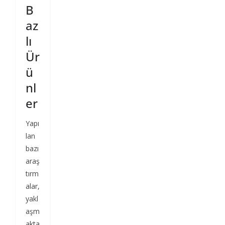
B
az
lı
Ür
ü
nl
er
Yapı
lan
bazı
araş
tırm
alar,
yakl
aşm
akta