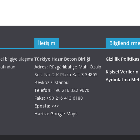
İletişim
Bilgilendirm
l bilgiye ulaşımı
Türkiye Hazır Beton Birliği
Gizlilik Politikas
rafından
Adres:
Rüzgârlıbahçe Mah. Özalp
Kişisel Verilerin
Sok. No.:2 K Plaza Kat: 3 34805
Aydınlatma Met
Beykoz / İstanbul
Telefon:
+90 216 322 9670
Faks:
+90 216 413 6180
Eposta:
>>>
Harita:
Google Maps