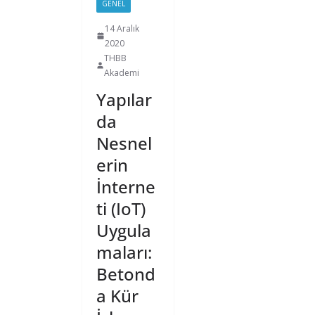
GENEL
14 Aralık
2020
THBB
Akademi
Yapılar
da
Nesnel
erin
İnterne
ti (IoT)
Uygula
maları:
Betond
a Kür