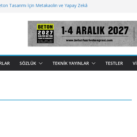
Beton Tasarımı İçin Metakaolin ve Yapay Zekâ
rının Betonu Yeniden İcat Etmek İçin Kullandığı 5
e
an Tuzu Ayrıştırmada Ultrasonik Cihaz
r Bir Gelecek İçin Beton İnovasyonları
t Enjeksiyonu Çimentonun Sertleşme Şeklini
nliyor
RLAR
SÖZLÜK
TEKNIK YAYINLAR
TESTLER
V