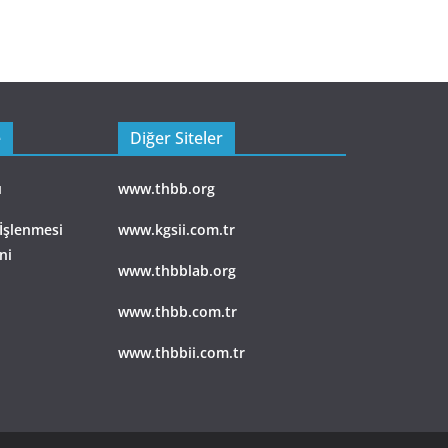
e
Diğer Siteler
ı
www.thbb.org
 İşlenmesi
www.kgsii.com.tr
ni
www.thbblab.org
www.thbb.com.tr
www.thbbii.com.tr