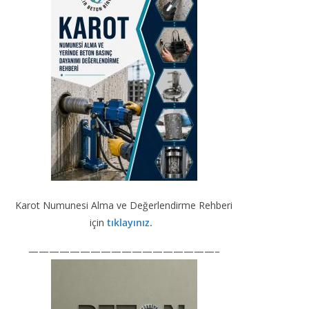
b
gr
e
er
T
o
a
dI
u
o
m
n
b
k
e
Karot Numunesi Alma ve Değerlendirme Rehberi
için
tıklayınız.
——————————————————–