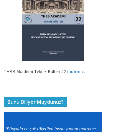
THBB Akademi Teknik Bülten 22
indiriniz.
——————————————————–
Bunu Biliyor Muydunuz?
"Dünyada en çok tüketilen insan yapımı malzeme