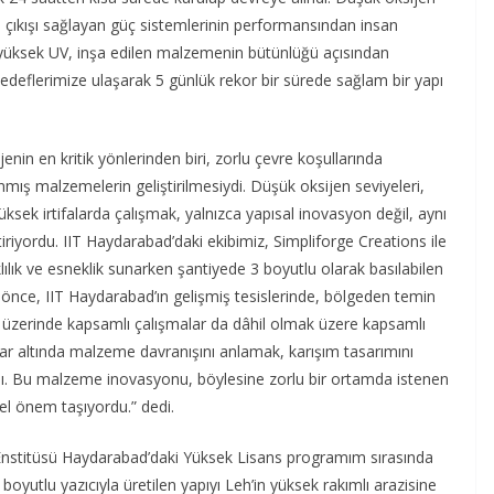
 çıkışı sağlayan güç sistemlerinin performansından insan
e yüksek UV, inşa edilen malzemenin bütünlüğü açısından
hedeflerimize ulaşarak 5 günlük rekor bir sürede sağlam bir yapı
in en kritik yönlerinden biri, zorlu çevre koşullarında
mış malzemelerin geliştirilmesiydi. Düşük oksijen seviyeleri,
sek irtifalarda çalışmak, yalnızca yapısal inovasyon değil, aynı
iyordu. IIT Haydarabad’daki ekibimiz, Simpliforge Creations ile
lılık ve esneklik sunarken şantiyede 3 boyutlu olarak basılabilen
 önce, IIT Haydarabad’ın gelişmiş tesislerinde, bölgeden temin
si üzerinde kapsamlı çalışmalar da dâhil olmak üzere kapsamlı
tlar altında malzeme davranışını anlamak, karışım tasarımını
dı. Bu malzeme inovasyonu, böylesine zorlu bir ortamda istenen
l önem taşıyordu.” dedi.
 Enstitüsü Haydarabad’daki Yüksek Lisans programım sırasında
3 boyutlu yazıcıyla üretilen yapıyı Leh’in yüksek rakımlı arazisine