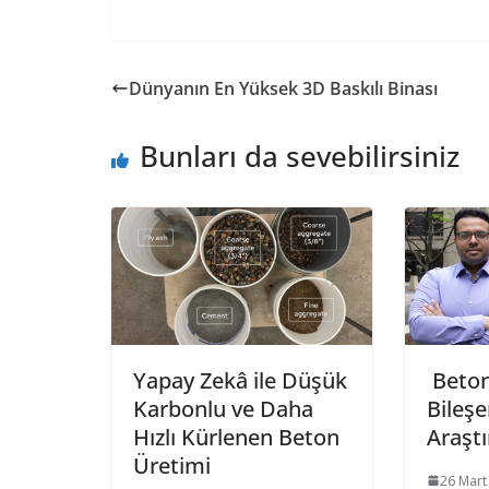
ac
w
m
n
h
m
in
e
itt
ai
k
at
ai
tF
b
er
l
e
s
l
ri
Dünyanın En Yüksek 3D Baskılı Binası
o
dI
A
e
o
n
p
n
Bunları da sevebilirsiniz
k
p
dl
y
Yapay Zekâ ile Düşük
Beton
Karbonlu ve Daha
Bileşe
Hızlı Kürlenen Beton
Araştı
Üretimi
26 Mart