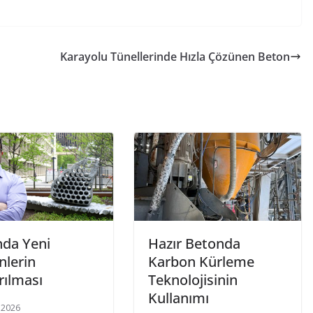
h
ar
e
Karayolu Tünellerinde Hızla Çözünen Beton
da Yeni
Hazır Betonda
nlerin
Karbon Kürleme
rılması
Teknolojisinin
Kullanımı
 2026