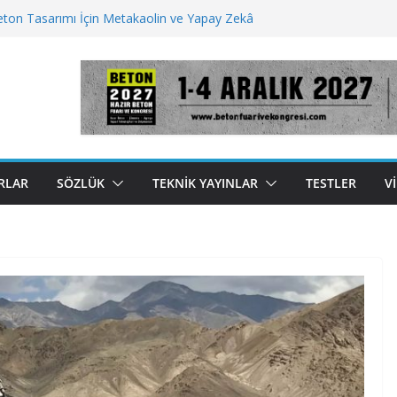
Beton Tasarımı İçin Metakaolin ve Yapay Zekâ
rının Betonu Yeniden İcat Etmek İçin Kullandığı 5
e
an Tuzu Ayrıştırmada Ultrasonik Cihaz
r Bir Gelecek İçin Beton İnovasyonları
t Enjeksiyonu Çimentonun Sertleşme Şeklini
nliyor
RLAR
SÖZLÜK
TEKNIK YAYINLAR
TESTLER
V