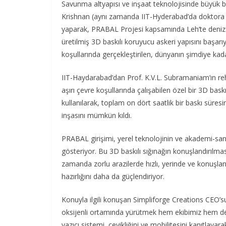
Savunma altyapısı ve inşaat teknolojisinde büyük 
Krishnan (aynı zamanda IIT-Hyderabad’da doktora öğr
yaparak, PRABAL Projesi kapsamında Leh’te deniz se
üretilmiş 3D baskılı koruyucu askeri yapısını başarıy
koşullarında gerçekleştirilen, dünyanın şimdiye kad
IIT-Haydarabad’dan Prof. K.V.L. Subramaniam’ın reh
aşırı çevre koşullarında çalışabilen özel bir 3D baskı
kullanılarak, toplam on dört saatlik bir baskı sür
inşasını mümkün kıldı.
PRABAL girişimi, yerel teknolojinin ve akademi-sanayi 
gösteriyor. Bu 3D baskılı sığınağın konuşlandırılmas
zamanda zorlu arazilerde hızlı, yerinde ve konuşland
hazırlığını daha da güçlendiriyor.
Konuyla ilgili konuşan Simpliforge Creations CEO’su
oksijenli ortamında yürütmek hem ekibimiz hem de 
yazıcı sistemi, çevikliğini ve mobilitesini kanıtlay