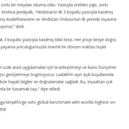
 zorlu bir meydan okuma oldu. Yazıcıyla üretilen yapı, zorlu
Krishna Jeedipalli, “Hindistan’ın ilk 3 boyutlu yazıcıyla basılmış
lmış ibadethanesine ve Hindistan Ordusu’nun ilk yerinde inşasına
luyoruz.” dedi.
 3 boyutlu yazıcıyla basılmış tıbbi tesis. Her proje ileriye doğru
ışı yaşama yolculuğumuzda önemli bir dönüm noktası teşkil
yi uzak arazi uygulamaları için ticarileştirmeyi ve bunu Dünya’nın
ru genişletmeyi öngörüyoruz. Ladakh’ın aşırı açık koşullarında
ize hayati bilgiler ve doğrulamalar sağladı. Bu, inşaattan çok
da bir basamak taşı.” diye ekledi.
/simpliforge-sets-global-benchmark-with-worlds-highest-on-
3458
S