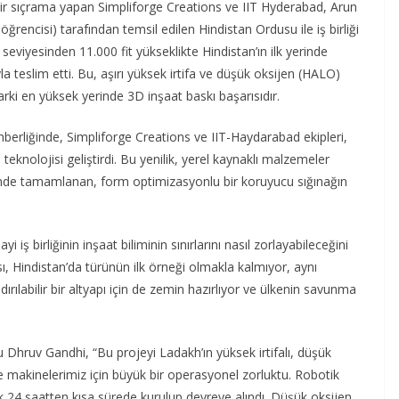
bir sıçrama yapan Simpliforge Creations ve IIT Hyderabad, Arun
encisi) tarafından temsil edilen Hindistan Ordusu ile iş birliği
viyesinden 11.000 fit yükseklikte Hindistan’ın ilk yerinde
la teslim etti. Bu, aşırı yüksek irtifa ve düşük oksijen (HALO)
arki en yüksek yerinde 3D inşaat baskı başarısıdır.
berliğinde, Simpliforge Creations ve IIT-Haydarabad ekipleri,
 teknolojisi geliştirdi. Bu yenilik, yerel kaynaklı malzemeler
esinde tamamlanan, form optimizasyonlu bir koruyucu sığınağın
iş birliğinin inşaat biliminin sınırlarını nasıl zorlayabileceğini
ı, Hindistan’da türünün ilk örneği olmakla kalmıyor, aynı
ırılabilir bir altyapı için de zemin hazırlıyor ve ülkenin savunma
 Dhruv Gandhi, “Bu projeyi Ladakh’ın yüksek irtifalı, düşük
makinelerimiz için büyük bir operasyonel zorluktu. Robotik
arak 24 saatten kısa sürede kurulup devreye alındı. Düşük oksijen