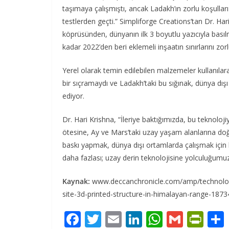
taşımaya çalışmıştı, ancak Ladakh’ın zorlu koşulları
testlerden geçti.” Simpliforge Creations’tan Dr. Hari 
köprüsünden, dünyanın ilk 3 boyutlu yazıcıyla bası
kadar 2022’den beri eklemeli inşaatın sınırlarını zor
Yerel olarak temin edilebilen malzemeler kullanılarak
bir sıçramaydı ve Ladakh’taki bu sığınak, dünya d
ediyor.
Dr. Hari Krishna, “İleriye baktığımızda, bu teknoloji
ötesine, Ay ve Mars’taki uzay yaşam alanlarına doğ
baskı yapmak, dünya dışı ortamlarda çalışmak için b
daha fazlası; uzay derin teknolojisine yolculuğumuz
Kaynak:
www.deccanchronicle.com/amp/technology
site-3d-printed-structure-in-himalayan-range-187
F
T
E
Li
W
G
Pr