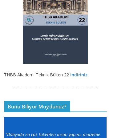
THBB Akademi Teknik Bülten 22
indiriniz.
——————————————————–
Bunu Biliyor Muydunuz?
"Dünyada en çok tüketilen insan yapımı malzeme