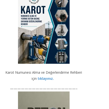
b
gr
e
er
T
o
a
dI
u
o
m
n
b
k
e
Karot Numunesi Alma ve Değerlendirme Rehberi
için
tıklayınız.
——————————————————–