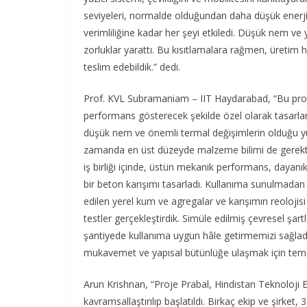
seviyeleri, normalde olduğundan daha düşük enerji
verimliliğine kadar her şeyi etkiledi. Düşük nem v
zorluklar yarattı. Bu kısıtlamalara rağmen, üretim 
teslim edebildik.” dedi.
Prof. KVL Subramaniam – IIT Haydarabad, “Bu projen
performans gösterecek şekilde özel olarak tasarlan
düşük nem ve önemli termal değişimlerin olduğu yük
zamanda en üst düzeyde malzeme bilimi de gerektir
iş birliği içinde, üstün mekanik performans, dayanık
bir beton karışımı tasarladı. Kullanıma sunulmadan
edilen yerel kum ve agregalar ve karışımın reoloji
testler gerçekleştirdik. Simüle edilmiş çevresel şar
şantiyede kullanıma uygun hâle getirmemizi sağla
mukavemet ve yapısal bütünlüğe ulaşmak için teme
Arun Krishnan, “Proje Prabal, Hindistan Teknoloji
kavramsallaştırılıp başlatıldı. Birkaç ekip ve şirket, 