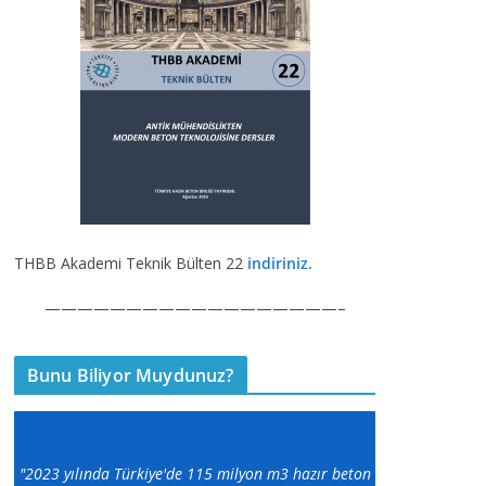
THBB Akademi Teknik Bülten 22
indiriniz.
——————————————————–
Bunu Biliyor Muydunuz?
"2023 yılında Türkiye'de 115 milyon m3 hazır beton