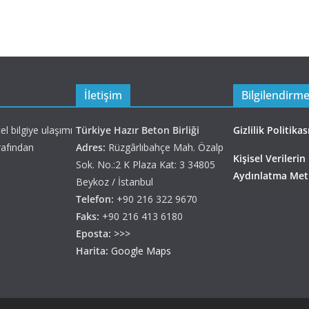
İletişim
Bilgilendirm
l bilgiye ulaşımı
Türkiye Hazır Beton Birliği
Gizlilik Politikas
rafından
Adres:
Rüzgârlıbahçe Mah. Özalp
Kişisel Verilerin
Sok. No.:2 K Plaza Kat: 3 34805
Aydınlatma Met
Beykoz / İstanbul
Telefon:
+90 216 322 9670
Faks:
+90 216 413 6180
Eposta:
>>>
Harita:
Google Maps