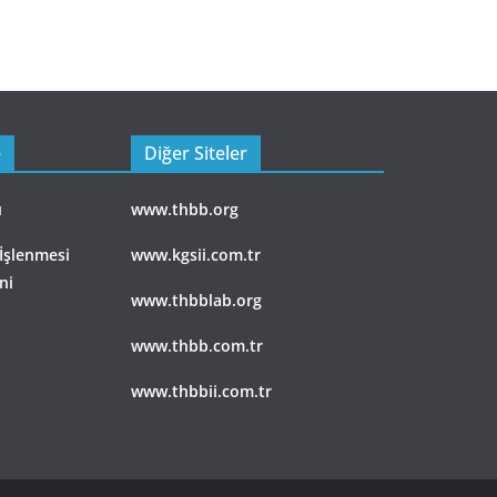
e
Diğer Siteler
ı
www.thbb.org
 İşlenmesi
www.kgsii.com.tr
ni
www.thbblab.org
www.thbb.com.tr
www.thbbii.com.tr