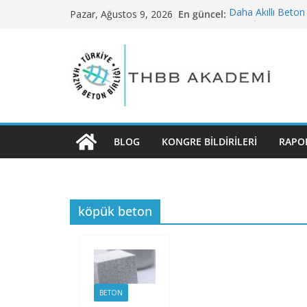
Skip
En güncel:
Daha Akıllı Beton
Pazar, Ağustos 9, 2026
to
Bilim İnsanlarının
Yeni Malzeme
content
Deniz Kumundan T
Kullanımı
Sürdürülebilir Bir
Karbondioksit En
Yeniden Düzenliy
BLOG
KONGRE BILDIRILERI
RAPO
köpük beton
BETON