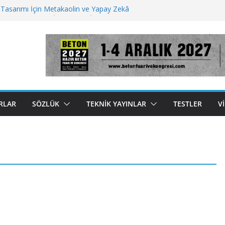
 Tasarımı İçin Metakaolin ve Yapay Zekâ
 Betonu Yeniden İcat Etmek İçin Kullandığı 5
uzu Ayrıştırmada Ultrasonik Cihaz
 Gelecek İçin Beton İnovasyonları
jeksiyonu Çimentonun Sertleşme Şeklini
or
RLAR
SÖZLÜK
TEKNIK YAYINLAR
TESTLER
V