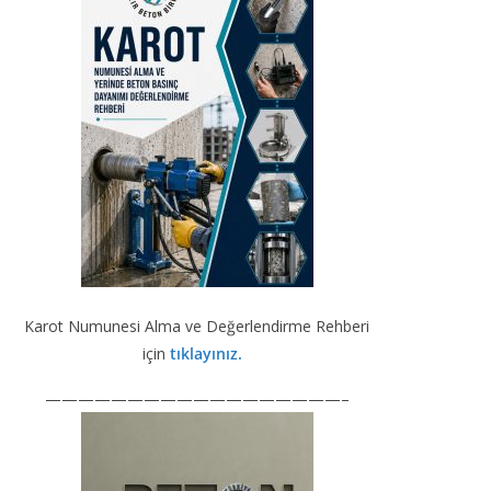
b
gr
e
er
T
o
a
dI
u
o
m
n
b
k
e
Karot Numunesi Alma ve Değerlendirme Rehberi
için
tıklayınız.
——————————————————–