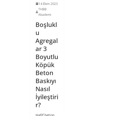
14 Ekim 2023
THBB
Akademi
Boşlukl
u
Agregal
ar 3
Boyutlu
Köpük
Beton
Baskıyı
Nasıl
İyileştiri
r?
Hafif beton