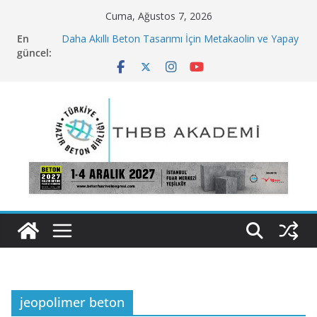
Skip
Cuma, Ağustos 7, 2026
to
En
Daha Akıllı Beton Tasarımı İçin Metakaolin ve Yapay
content
güncel:
Zekâ
Bilim İnsanlarının Betonu Yeniden İcat Etmek İçin
Kullandığı 5 Yeni Malzeme
Deniz Kumundan Tuzu Ayrıştırmada Ultrasonik
Cihaz Kullanımı
Sürdürülebilir Bir Gelecek İçin Beton İnovasyonları
Karbondioksit Enjeksiyonu Çimentonun Sertleşme
Şeklini Yeniden Düzenliyor
jeopolimer beton