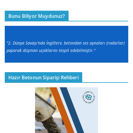
Bunu Biliyor Muydunuz?
"2. Dünya Savaşı'nda İngiltere, betondan ses aynaları (radarlar)
yaparak düşman uçaklarını tespit edebilmiştir."
Hazır Betonun Siparişi Rehberi