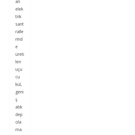
an
elek
trik
sant
ralle
rind
e
üreti
len
uçu
cu
kül,
geni
ş
atık
dep
ola
ma