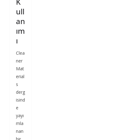
K
ull
an
ım
ı
Clea
ner
Mat
erial
s
derg
isind
e
yayı
mla
nan
bir