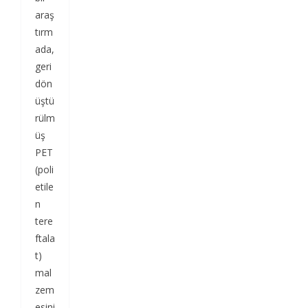
araş
tırm
ada,
geri
dön
üştü
rülm
üş
PET
(poli
etile
n
tere
ftala
t)
mal
zem
esini