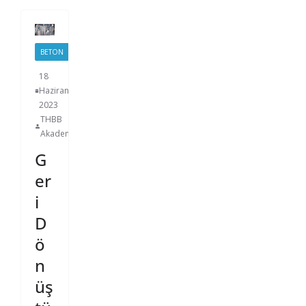
BETON
18
Haziran
2023
THBB
Akademi
G
er
i
D
ö
n
üş