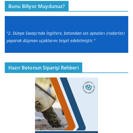
Bunu Biliyor Muydunuz?
"2. Dünya Savaşı'nda İngiltere, betondan ses aynaları (radarlar)
yaparak düşman uçaklarını tespit edebilmiştir."
Hazır Betonun Siparişi Rehberi