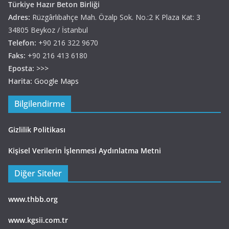
Türkiye Hazır Beton Birliği
Adres:
Rüzgârlıbahçe Mah. Özalp Sok. No.:2 K Plaza Kat: 3
34805 Beykoz / İstanbul
Telefon:
+90 216 322 9670
Faks:
+90 216 413 6180
Eposta:
>>>
Harita:
Google Maps
Bilgilendirme
Gizlilik Politikası
Kişisel Verilerin İşlenmesi Aydınlatma Metni
Diğer Siteler
www.thbb.org
www.kgsii.com.tr