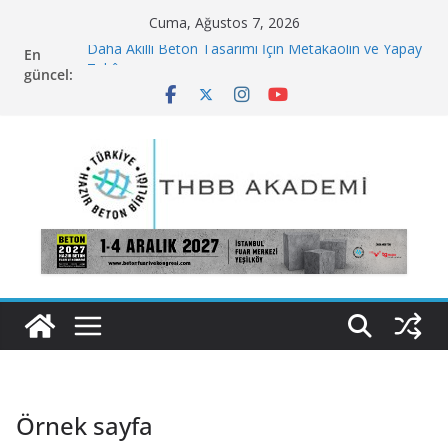
Skip
Cuma, Ağustos 7, 2026
to
Daha Akıllı Beton Tasarımı İçin Metakaolin ve Yapay
En
content
Zekâ
güncel:
Bilim İnsanlarının Betonu Yeniden İcat Etmek İçin
Kullandığı 5 Yeni Malzeme
Deniz Kumundan Tuzu Ayrıştırmada Ultrasonik
Cihaz Kullanımı
Sürdürülebilir Bir Gelecek İçin Beton İnovasyonları
Karbondioksit Enjeksiyonu Çimentonun Sertleşme
Şeklini Yeniden Düzenliyor
Örnek sayfa