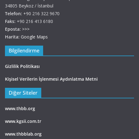
34805 Beykoz / İstanbul
Telefon:
+90 216 322 9670
Faks:
+90 216 413 6180
Eposta:
>>>
Harita:
Google Maps
Bilgilendirme
Gizlilik Politikası
Kişisel Verilerin İşlenmesi Aydınlatma Metni
Diğer Siteler
www.thbb.org
www.kgsii.com.tr
www.thbblab.org