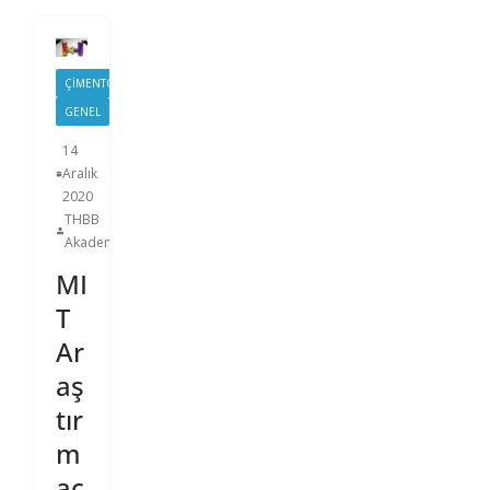
ÇIMENTO
GENEL
14
Aralık
2020
THBB
Akademi
MI
T
Ar
aş
tır
m
ac