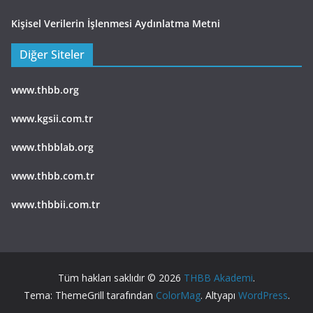
Kişisel Verilerin İşlenmesi Aydınlatma Metni
Diğer Siteler
www.thbb.org
www.kgsii.com.tr
www.thbblab.org
www.thbb.com.tr
www.thbbii.com.tr
Tüm hakları saklıdır © 2026
THBB Akademi
.
Tema: ThemeGrill tarafından
ColorMag
. Altyapı
WordPress
.