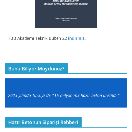
THBB Akademi Teknik Bülten 22
indiriniz.
——————————————————–
Bunu Biliyor Muydunuz?
"2023 yılında Türkiye'de 115 milyon m3 hazır beton üretildi."
Hazır Betonun Siparişi Rehberi