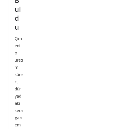
B
ul
d
u
Çim
ent
o
üreti
m
süre
ci,
dün
yad
aki
sera
gazı
emi