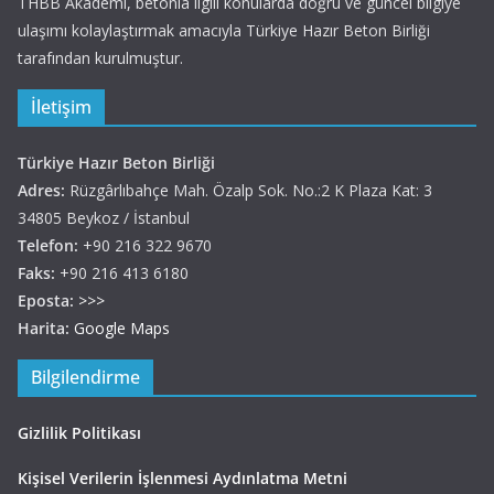
THBB Akademi, betonla ilgili konularda doğru ve güncel bilgiye
ulaşımı kolaylaştırmak amacıyla Türkiye Hazır Beton Birliği
tarafından kurulmuştur.
İletişim
Türkiye Hazır Beton Birliği
Adres:
Rüzgârlıbahçe Mah. Özalp Sok. No.:2 K Plaza Kat: 3
34805 Beykoz / İstanbul
Telefon:
+90 216 322 9670
Faks:
+90 216 413 6180
Eposta:
>>>
Harita:
Google Maps
Bilgilendirme
Gizlilik Politikası
Kişisel Verilerin İşlenmesi Aydınlatma Metni