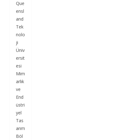
Que
ensl
and
Tek
nolo
ji
Üniv
ersit
esi
Mim
arlık
ve
End
üstri
yel
Tas
arım
Böl