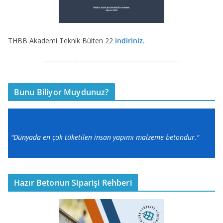
THBB Akademi Teknik Bülten 22
indiriniz.
——————————————————–
Bunu Biliyor Muydunuz?
"Dünyada en çok tüketilen insan yapımı malzeme betondur."
Hazır Betonun Siparişi Rehberi