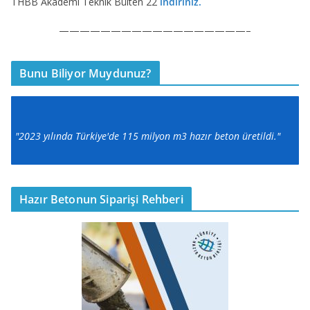
THBB Akademi Teknik Bülten 22
indiriniz.
——————————————————–
Bunu Biliyor Muydunuz?
"2023 yılında Türkiye'de 115 milyon m3 hazır beton üretildi."
Hazır Betonun Siparişi Rehberi