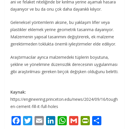
ani ve felaket niteliğinde bir kırılma yerine aşamalı hasara
dayanıyor ve bu da onu çok daha dayanıklı kılıyor.
Geleneksel yöntemlerin aksine, bu yaklaşım lifler veya
plastikler eklemek yerine geometrik tasarıma dayanıyor.
Malzemenin yapısal tasarımını değiştirerek, ek malzeme
gerektirmeden toklukta önemli iyileştirmeler elde ediliyor.
Araştırmacılar ayrıca malzemedeki tüplerin boyutuna,
şekline ve yönelimine düzensizlik derecesinin uygulanması
gibi araştırılması gereken birçok değişken olduğunu belirtti.
Kaynak:
https://engineering.princeton.edu/news/2024/09/16/tough
en-cement-fill-it-full-holes
F
T
E
Li
W
G
Pr
S