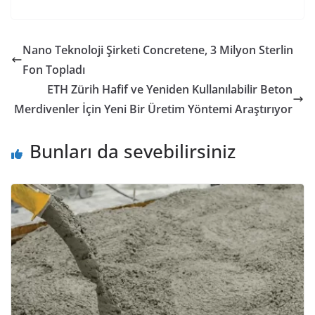
ac
w
m
n
h
m
in
h
e
itt
ai
k
at
ai
tF
ar
b
er
l
e
s
l
ri
e
Nano Teknoloji Şirketi Concretene, 3 Milyon Sterlin
o
dI
A
e
Fon Topladı
o
n
p
n
ETH Zürih Hafif ve Yeniden Kullanılabilir Beton
k
p
dl
Merdivenler İçin Yeni Bir Üretim Yöntemi Araştırıyor
y
Bunları da sevebilirsiniz