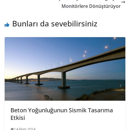
o
n
p
n
Monitörlere Dönüştürüyor
k
p
dl
Bunları da sevebilirsiniz
y
Beton Yoğunluğunun Sismik Tasarıma
Etkisi
14 Ekim 2024