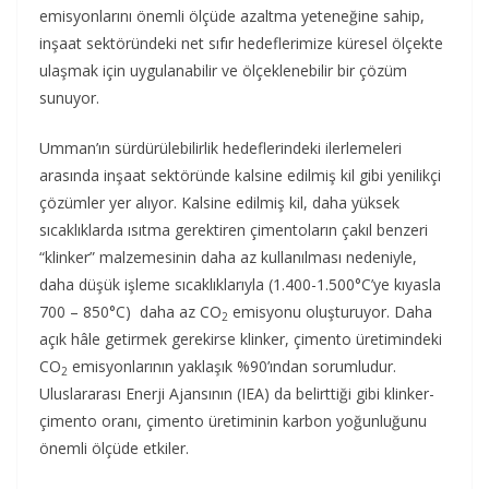
emisyonlarını önemli ölçüde azaltma yeteneğine sahip,
inşaat sektöründeki net sıfır hedeflerimize küresel ölçekte
ulaşmak için uygulanabilir ve ölçeklenebilir bir çözüm
sunuyor.
Umman’ın sürdürülebilirlik hedeflerindeki ilerlemeleri
arasında inşaat sektöründe kalsine edilmiş kil gibi yenilikçi
çözümler yer alıyor. Kalsine edilmiş kil, daha yüksek
sıcaklıklarda ısıtma gerektiren çimentoların çakıl benzeri
“klinker” malzemesinin daha az kullanılması nedeniyle,
daha düşük işleme sıcaklıklarıyla (1.400-1.500°C’ye kıyasla
700 – 850°C) daha az CO
emisyonu oluşturuyor. Daha
2
açık hâle getirmek gerekirse klinker, çimento üretimindeki
CO
emisyonlarının yaklaşık %90’ından sorumludur.
2
Uluslararası Enerji Ajansının (IEA) da belirttiği gibi klinker-
çimento oranı, çimento üretiminin karbon yoğunluğunu
önemli ölçüde etkiler.