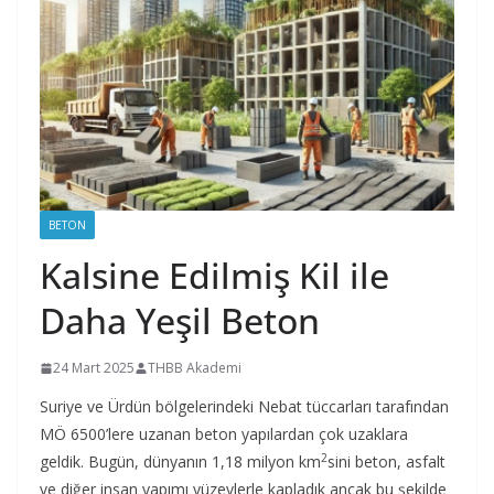
BETON
Kalsine Edilmiş Kil ile
Daha Yeşil Beton
24 Mart 2025
THBB Akademi
Suriye ve Ürdün bölgelerindeki Nebat tüccarları tarafından
MÖ 6500’lere uzanan beton yapılardan çok uzaklara
2
geldik. Bugün, dünyanın 1,18 milyon km
sini beton, asfalt
ve diğer insan yapımı yüzeylerle kapladık ancak bu şekilde