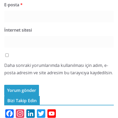
E-posta
*
İnternet sitesi
Daha sonraki yorumlarımda kullanılması için adım, e-
posta adresim ve site adresim bu tarayıcıya kaydedilsin.
Bizi Takip Edin
F
In
Li
T
Y