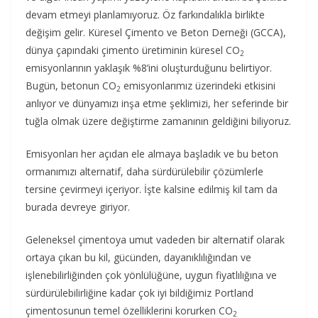
devam etmeyi planlamıyoruz. Öz farkındalıkla birlikte
değişim gelir. Küresel Çimento ve Beton Derneği (GCCA),
dünya çapındaki çimento üretiminin küresel CO
2
emisyonlarının yaklaşık %8’ini oluşturduğunu belirtiyor.
Bugün, betonun CO
emisyonlarımız üzerindeki etkisini
2
anlıyor ve dünyamızı inşa etme şeklimizi, her seferinde bir
tuğla olmak üzere değiştirme zamanının geldiğini biliyoruz.
Emisyonları her açıdan ele almaya başladık ve bu beton
ormanımızı alternatif, daha sürdürülebilir çözümlerle
tersine çevirmeyi içeriyor. İşte kalsine edilmiş kil tam da
burada devreye giriyor.
Geleneksel çimentoya umut vadeden bir alternatif olarak
ortaya çıkan bu kil, gücünden, dayanıklılığından ve
işlenebilirliğinden çok yönlülüğüne, uygun fiyatlılığına ve
sürdürülebilirliğine kadar çok iyi bildiğimiz Portland
çimentosunun temel özelliklerini korurken CO
2