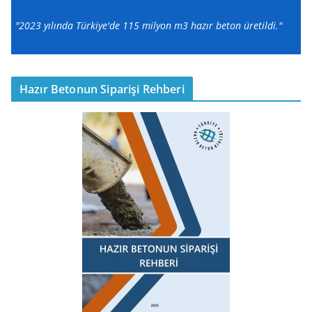
"2023 yılında Türkiye'de 115 milyon m3 hazır beton üretildi."
Hazır Betonun Siparişi Rehberi