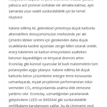
yalnızca acil çevresel zorlukları ele almakla kalmaz, aynı
zamanda uzun vadeli sürdürülebilirlik için bir temel
oluşturur.
Kalsine edilmiş kil, geleneksel çimentoya düşük karbonlu
alternatiflere dönüşümümüzün merkezinde yer alır.
Çimento klinker üretimi için gerekenden daha düşük
sıcaklıklarda kaolinit açısından zengin killeri ısıtarak üretilir,
enerji tüketimini ve karbon emisyonlarını azaltırken
betonun dayanıklılığını ve kimyasal direncini artırır.
Econiclay gibi küresel oyuncular kil bazlı malzemelerin tüm
potansiyelini açığa çıkarıyor. Kalsine edilmiş kili düşük
karbonlu beton çözümlerine entegre etme konusunda
uzmanlaşarak, inşaat projelerinin performanstan ödün
vermeden CO
emisyonlarında azalma elde etmesine
2
yardımcı olur. Econiclay, uzmanlığından yararlanarak
geliştiricilerin LEED ve BREEAM gibi sürdürülebilirlik
sertifikalarını karşılamasını sağlar, bu da Umman’ın yeşil