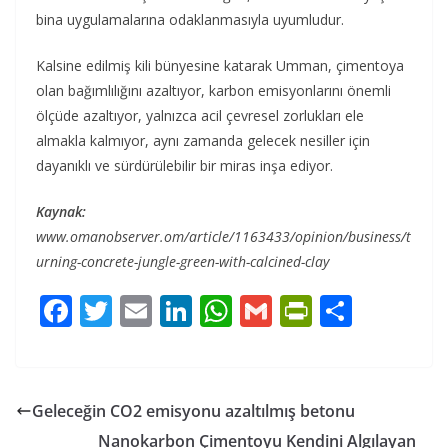
bina uygulamalarına odaklanmasıyla uyumludur.
Kalsine edilmiş kili bünyesine katarak Umman, çimentoya
olan bağımlılığını azaltıyor, karbon emisyonlarını önemli
ölçüde azaltıyor, yalnızca acil çevresel zorlukları ele
almakla kalmıyor, aynı zamanda gelecek nesiller için
dayanıklı ve sürdürülebilir bir miras inşa ediyor.
Kaynak:
www.omanobserver.om/article/1163433/opinion/business/t
urning-concrete-jungle-green-with-calcined-clay
F
T
E
Li
W
G
Pr
S
ac
w
m
n
h
m
in
h
e
itt
ai
k
at
ai
tF
ar
b
er
l
e
s
l
ri
e
Geleceğin CO2 emisyonu azaltılmış betonu
o
dI
A
e
Nanokarbon Çimentoyu Kendini Algılayan