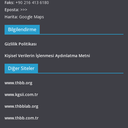
Faks:
+90 216 413 6180
Eposta:
>>>
Harita:
Google Maps
Bilgilendirme
Gizlilik Politikası
Kişisel Verilerin İşlenmesi Aydınlatma Metni
Diğer Siteler
www.thbb.org
www.kgsii.com.tr
www.thbblab.org
www.thbb.com.tr