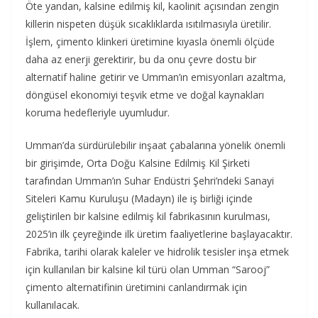
Öte yandan, kalsine edilmiş kil, kaolinit açısından zengin
killerin nispeten düşük sıcaklıklarda ısıtılmasıyla üretilir.
İşlem, çimento klinkeri üretimine kıyasla önemli ölçüde
daha az enerji gerektirir, bu da onu çevre dostu bir
alternatif haline getirir ve Umman’ın emisyonları azaltma,
döngüsel ekonomiyi teşvik etme ve doğal kaynakları
koruma hedefleriyle uyumludur.
Umman’da sürdürülebilir inşaat çabalarına yönelik önemli
bir girişimde, Orta Doğu Kalsine Edilmiş Kil Şirketi
tarafından Umman’ın Suhar Endüstri Şehri’ndeki Sanayi
Siteleri Kamu Kuruluşu (Madayn) ile iş birliği içinde
geliştirilen bir kalsine edilmiş kil fabrikasının kurulması,
2025’in ilk çeyreğinde ilk üretim faaliyetlerine başlayacaktır.
Fabrika, tarihi olarak kaleler ve hidrolik tesisler inşa etmek
için kullanılan bir kalsine kil türü olan Umman “Sarooj”
çimento alternatifinin üretimini canlandırmak için
kullanılacak.