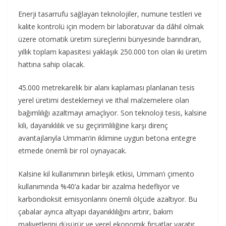
Enerji tasarrufu sağlayan teknolojiler, numune testleri ve
kalite kontrolü için modern bir laboratuvar da dâhil olmak
üzere otomatik üretim süreçlerini bünyesinde barındıran,
yıllık toplam kapasitesi yaklaşık 250.000 ton olan iki üretim
hattına sahip olacak.
45.000 metrekarelik bir alanı kaplaması planlanan tesis
yerel üretimi desteklemeyi ve ithal malzemelere olan
bağımlılığı azaltmayı amaçlıyor. Son teknoloji tesis, kalsine
kili, dayanıklılık ve su geçirimliliğine karşı direnç
avantajlarıyla Umman’ın iklimine uygun betona entegre
etmede önemli bir rol oynayacak.
Kalsine kil kullanımının birleşik etkisi, Umman’ı çimento
kullanımında %40’a kadar bir azalma hedefliyor ve
karbondioksit emisyonlarını önemli ölçüde azaltıyor. Bu
çabalar ayrıca altyapı dayanıklılığını artırır, bakım
maliyetlerini düşürür ve yerel ekonomik fırsatlar yaratır,