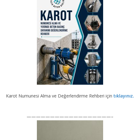
b
gr
e
er
T
o
a
dI
u
o
m
n
b
k
e
Karot Numunesi Alma ve Değerlendirme Rehberi için
tıklayınız.
——————————————————–