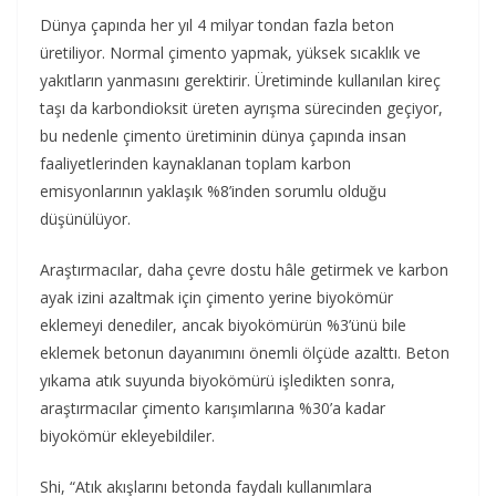
Dünya çapında her yıl 4 milyar tondan fazla beton
üretiliyor. Normal çimento yapmak, yüksek sıcaklık ve
yakıtların yanmasını gerektirir. Üretiminde kullanılan kireç
taşı da karbondioksit üreten ayrışma sürecinden geçiyor,
bu nedenle çimento üretiminin dünya çapında insan
faaliyetlerinden kaynaklanan toplam karbon
emisyonlarının yaklaşık %8’inden sorumlu olduğu
düşünülüyor.
Araştırmacılar, daha çevre dostu hâle getirmek ve karbon
ayak izini azaltmak için çimento yerine biyokömür
eklemeyi denediler, ancak biyokömürün %3’ünü bile
eklemek betonun dayanımını önemli ölçüde azalttı. Beton
yıkama atık suyunda biyokömürü işledikten sonra,
araştırmacılar çimento karışımlarına %30’a kadar
biyokömür ekleyebildiler.
Shi, “Atık akışlarını betonda faydalı kullanımlara