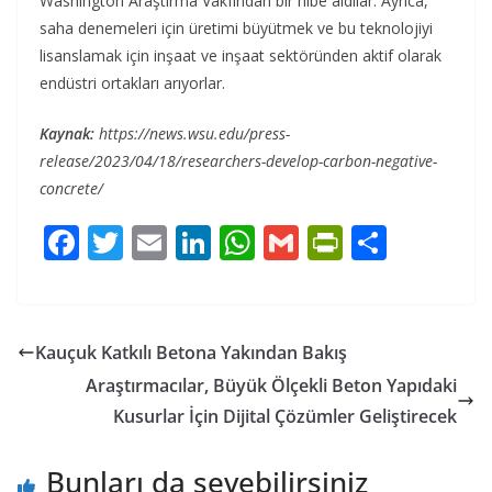
Washington Araştırma Vakfından bir hibe aldılar. Ayrıca,
saha denemeleri için üretimi büyütmek ve bu teknolojiyi
lisanslamak için inşaat ve inşaat sektöründen aktif olarak
endüstri ortakları arıyorlar.
Kaynak:
https://news.wsu.edu/press-
release/2023/04/18/researchers-develop-carbon-negative-
concrete/
F
T
E
Li
W
G
Pr
S
ac
w
m
n
h
m
in
h
e
itt
ai
k
at
ai
tF
ar
b
er
l
e
s
l
ri
e
Kauçuk Katkılı Betona Yakından Bakış
o
dI
A
e
Araştırmacılar, Büyük Ölçekli Beton Yapıdaki
o
n
p
n
Kusurlar İçin Dijital Çözümler Geliştirecek
k
p
dl
Bunları da sevebilirsiniz
y