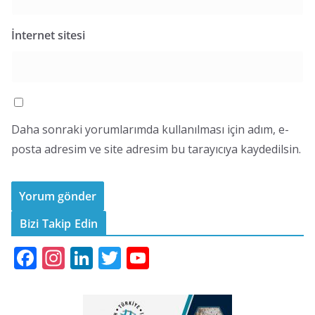
İnternet sitesi
Daha sonraki yorumlarımda kullanılması için adım, e-
posta adresim ve site adresim bu tarayıcıya kaydedilsin.
Bizi Takip Edin
F
In
Li
T
Y
ac
st
n
w
o
e
a
k
itt
u