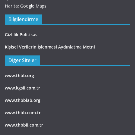
Harita:
Google Maps
Bilgilendirme
Gizlilik Politikası
Kişisel Verilerin İşlenmesi Aydınlatma Metni
Diğer Siteler
www.thbb.org
www.kgsii.com.tr
www.thbblab.org
www.thbb.com.tr
www.thbbii.com.tr