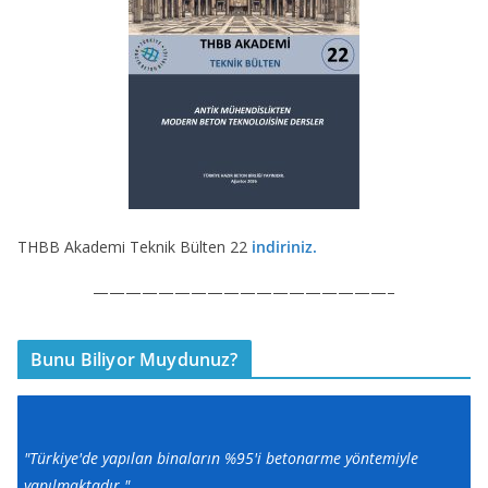
THBB Akademi Teknik Bülten 22
indiriniz.
——————————————————–
Bunu Biliyor Muydunuz?
"Türkiye'de yapılan binaların %95'i betonarme yöntemiyle
yapılmaktadır."